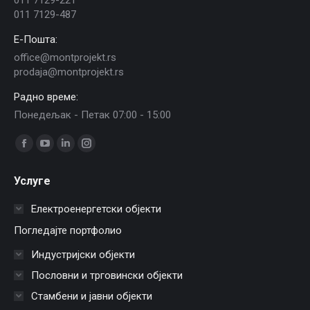
011 7129-487
E-Пошта:
office@montprojekt.rs
prodaja@montprojekt.rs
Радно време:
Понедељак - Петак 07:00 - 15:00
Find us on:
Facebook
YouTube
Linkedin
Instagram
page
page
page
page
Услуге
opens
opens
opens
opens
in
in
in
in
Електроенергетски објекти
new
new
new
new
Погледајте портфолио
window
window
window
window
Индустријски објекти
Пословни и трговински објекти
Стамбени и јавни објекти