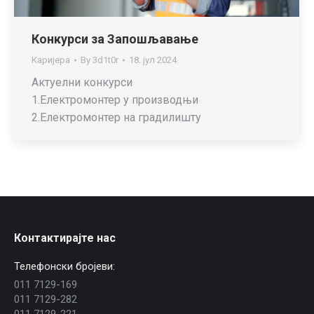
Конкурси за Запошљавање
Каријера
By
3d1t0r
18. јул 2024.
Актуелни конкурси
1.Електромонтер у производњи
2.Електромонтер на градилишту
Контактирајте нас
Телефонски бројеви:
011 7129-169
011 7129-282
011 7129-221