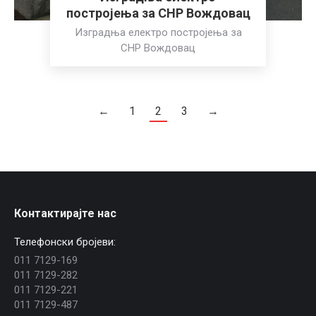
постројења за CHP Вождовац
Изградња електро постројења за
CHP Вождовац
←
1
2
3
→
Контактирајте нас
Телефонски бројеви:
011 7129-169
011 7129-282
011 7129-221
011 7129-487