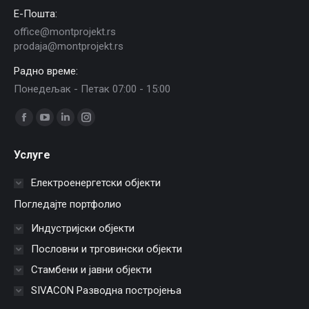
E-Пошта:
office@montprojekt.rs
prodaja@montprojekt.rs
Радно време:
Понедељак - Петак 07:00 - 15:00
Find us on:
Facebook
YouTube
Linkedin
Instagram
page
page
page
page
Услуге
opens
opens
opens
opens
in
in
in
in
Електроенергетски објекти
new
new
new
new
Погледајте портфолио
window
window
window
window
Индустријски објекти
Пословни и трговински објекти
Стамбени и јавни објекти
SIVACON Разводна постројења