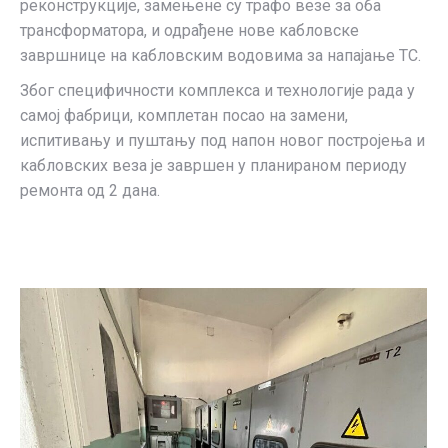
реконструкције, замењене су трафо везе за оба
трансформатора, и одрађене нове кабловске
завршнице на кабловским водовима за напајање ТС.
Због специфичности комплекса и технологије рада у
самој фабрици, комплетан посао на замени,
испитивању и пуштању под напон новог постројења и
кабловских веза је завршен у планираном периоду
ремонта од 2 дана.