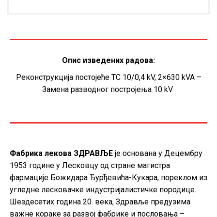
Опис изведених радова:
Реконструкција постојеће ТС 10/0,4 kV, 2×630 kVA –
Замена разводног постројења 10 kV
Фабрика лекова ЗДРАВЉЕ
је основана у Децембру
1953 године у Лесковцу од стране магистра
фармације Божидара Ђурђевића-Кукара, пореклом из
угледне лесковачке индустријалистичке породице.
Шездесетих година 20. века, Здравље предузима
важне кораке за развој фабрике и пословања –