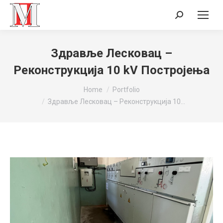
Search:
Здравље Лесковац –
Реконструкција 10 kV Постројења
You are here:
Home
Portfolio
Здравље Лесковац – Реконструкција 10…