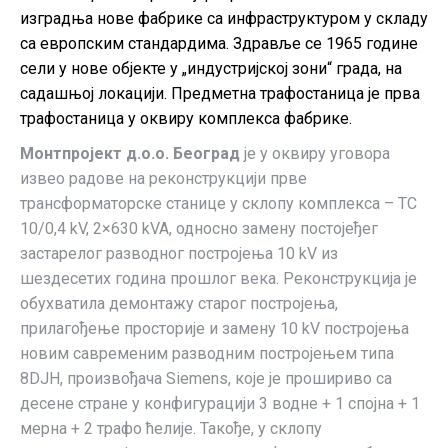
изградња нове фабрике са инфраструктуром у складу
са европским стандардима. Здравље се 1965 године
сели у нове објекте у „индустријској зони“ града, на
садашњој локацији. Предметна трафостаница је прва
трафостаница у оквиру комплекса фабрике.
Монтпројект д.о.о. Београд
је у оквиру уговора
извео радове на реконструкцији прве
трансформаторске станице у склопу комплекса – ТС
10/0,4 kV, 2×630 kVA, односно замену постојеђег
застарелог разводног постројења 10 kV из
шездесетих година прошлог века. Реконструкција је
обухватила демонтажу старог постројења,
прилагођење просторије и замену 10 kV постројења
новим савременим разводним постројењем типа
8DJH, произвођача Siemens, које је прошириво са
десене стране у конфигурацији 3 водне + 1 спојна + 1
мерна + 2 трафо ћелије. Такође, у склопу