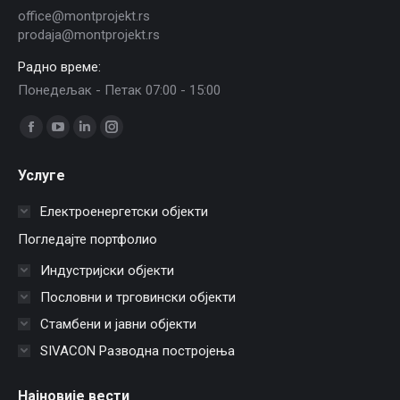
office@montprojekt.rs
prodaja@montprojekt.rs
Радно време:
Понедељак - Петак 07:00 - 15:00
Find us on:
Facebook
YouTube
Linkedin
Instagram
page
page
page
page
Услуге
opens
opens
opens
opens
in
in
in
in
Електроенергетски објекти
new
new
new
new
Погледајте портфолио
window
window
window
window
Индустријски објекти
Пословни и трговински објекти
Стамбени и јавни објекти
SIVACON Разводна постројења
Најновије вести