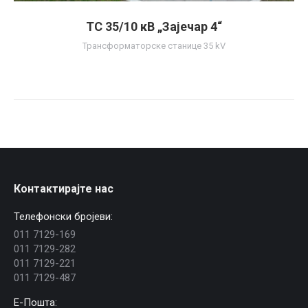
TС 35/10 кВ „Зајечар 4“
Трансформаторске станице 35 kV
Контактирајте нас
Телефонски бројеви:
011 7129-169
011 7129-282
011 7129-221
011 7129-487
E-Пошта: