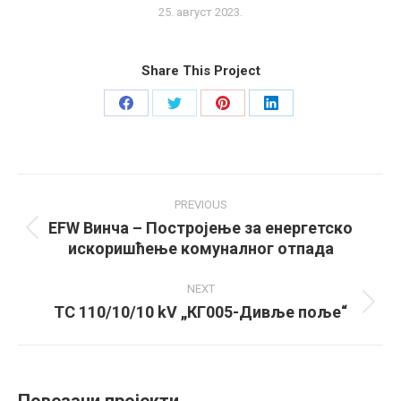
25. август 2023.
Share This Project
Share
Share
Share
Share
on
on
on
on
Facebook
Twitter
Pinterest
LinkedIn
Project
navigation
PREVIOUS
EFW Винча – Постројење за енергетско
Previous
искоришћење комуналног отпада
project:
NEXT
ТС 110/10/10 kV „КГ005-Дивље поље“
Next
project:
Повезани пројекти